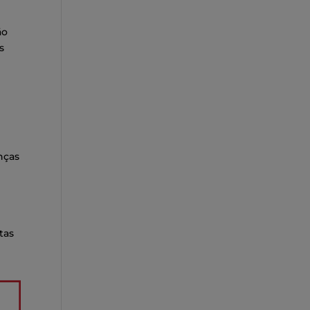
ão
s
nças
tas