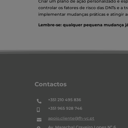
Criar um plano de ação personalizado e espe
controlar os fatores de risco das DNTs e a t
implementar mudanças práticas e atingir a
Lembre-se: qualquer pequena mudança já
Contactos
+351 210 495 836

+351 965 928 746

apoio.cliente@fh-vc.pt

Av. Marechal Craveiro Lopes Nº 6,