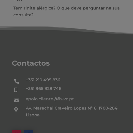
Tem rinite alérgica? O que deve perguntar na sua
consulta?
Contactos
+351 210 495 836

+351 965 928 746

apoio.cliente@fh-vc.pt

Av. Marechal Craveiro Lopes Nº 6, 1700-284

Lisboa