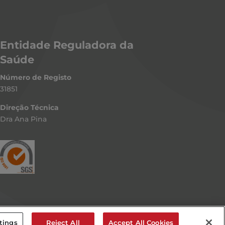
Entidade Reguladora da
Saúde
Número de Registo
31851
Direção Técnica
Dra Ana Pina
com o número de estabelecimento E150425
lução Alternativa de Litígios
tings
Reject All
Accept All Cookies