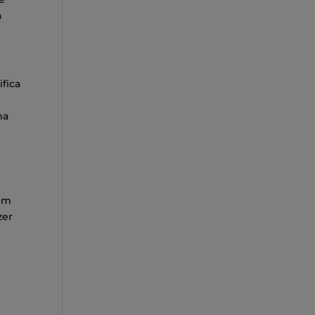
a
fica
ma
com
zer