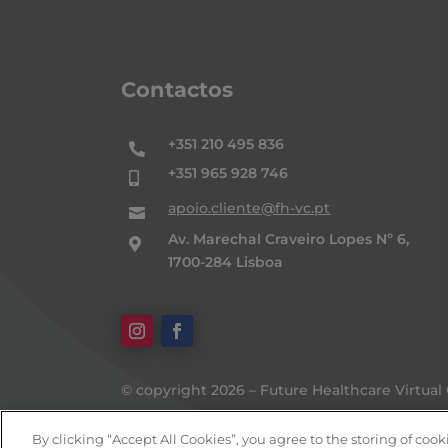
Contactos
+351 210 495 836

+351 965 928 746

apoio.cliente@fh-vc.pt

Av. Marechal Craveiro Lopes Nº 6,

1700-284 Lisboa
© copyright 2026 – Future Healthcare Virtual 
A FHVC – FUTURE HEALTHCARE VIRTUAL CLINIC, UNIPESSOAL LDA
By clicking “Accept All Cookies”, you agree to the storing of coo
Aviso Legal e Termos & Condições
|
Politica d