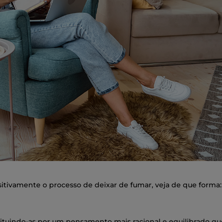
tivamente o processo de deixar de fumar, veja de que forma:
bstituindo-as por um pensamento mais racional e equilibrado q