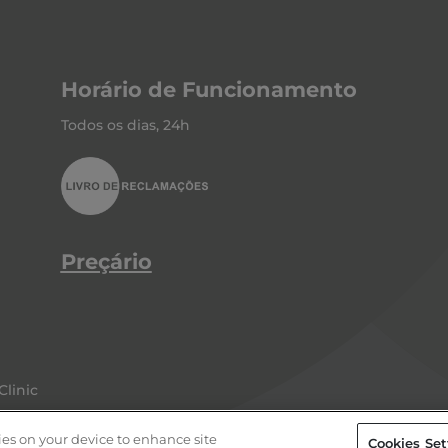
Horário de Funcionamento
Todos os dias, 24h
Preçário
Clinic
, com o NIPC 516 037 170, é uma entidade registada na ERS com o número 31851 e 
kies on your device to enhance site
e Privacidade
|
Política de Qualidade
|
Política de Cookies
|
Reso
Cookies Set